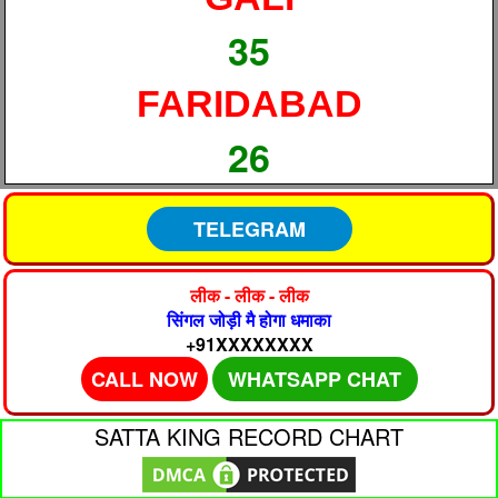
35
FARIDABAD
26
TELEGRAM
लीक - लीक - लीक
सिंगल जोड़ी मै होगा धमाका
+91XXXXXXXX
CALL NOW
WHATSAPP CHAT
SATTA KING RECORD CHART