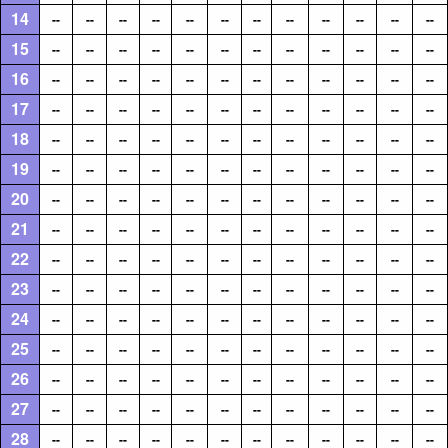
14
--
--
--
--
--
--
--
--
--
--
--
--
15
--
--
--
--
--
--
--
--
--
--
--
--
16
--
--
--
--
--
--
--
--
--
--
--
--
17
--
--
--
--
--
--
--
--
--
--
--
--
18
--
--
--
--
--
--
--
--
--
--
--
--
19
--
--
--
--
--
--
--
--
--
--
--
--
20
--
--
--
--
--
--
--
--
--
--
--
--
21
--
--
--
--
--
--
--
--
--
--
--
--
22
--
--
--
--
--
--
--
--
--
--
--
--
23
--
--
--
--
--
--
--
--
--
--
--
--
24
--
--
--
--
--
--
--
--
--
--
--
--
25
--
--
--
--
--
--
--
--
--
--
--
--
26
--
--
--
--
--
--
--
--
--
--
--
--
27
--
--
--
--
--
--
--
--
--
--
--
--
28
--
--
--
--
--
--
--
--
--
--
--
--