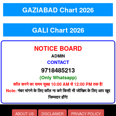
GAZIABAD Chart 2026
GALI Chart 2026
NOTICE BOARD
ADMIN
CONTACT
9718485213
(Only Whatsapp)
कॉल करने का समय सुबह 10:00 AM से 12:00 PM तक है!
Note:
नंबर मांगने के लिए कॉल ना करे किसी भी जोखिम के लिए आप खुद
जिम्मदार होंगे!
ABOUT US
DISCLAIMER
PRIVACY POLICY